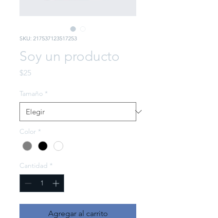
SKU: 217537123517253
Soy un producto
Precio
$25
Tamaño
*
Color
*
Cantidad
*
Agregar al carrito