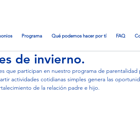
monios
Programa
Qué podemos hacer por tí
FAQ
Co
es de invierno.
s que participan en nuestro programa de parentalidad p
tir actividades cotidianas simples genera las oportunid
rtalecimiento de la relación padre e hijo.