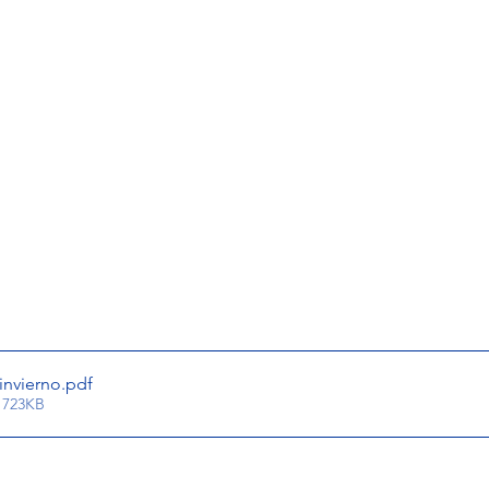
invierno
.pdf
 723KB