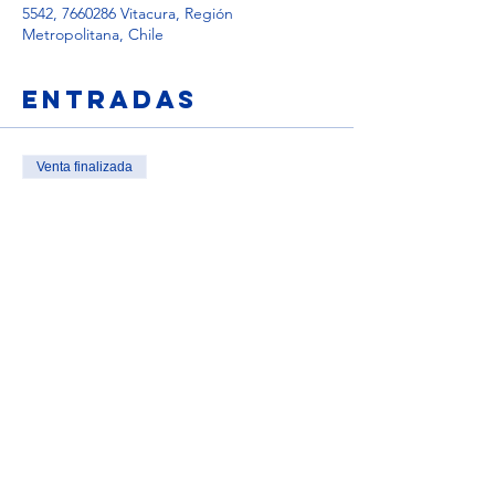
5542, 7660286 Vitacura, Región
Metropolitana, Chile
Entradas
Venta finalizada
Tipo de entrada
Inscripción Conversatorio
Leer más
Precio
$0